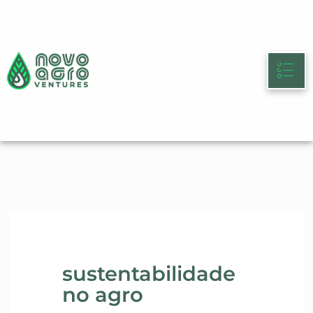
Ir
para
o
conteúdo
sustentabilidade
no agro