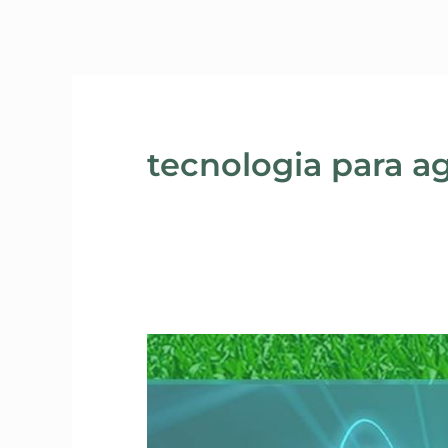
tecnologia para ag
3
etapas
essenciais
para