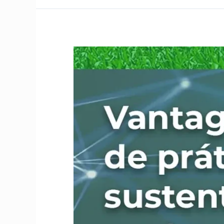
Vantagens
de
práticas
sustentáveis
no
Agronegócio