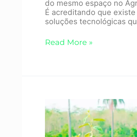
do mesmo espaço no Agro
É acreditando que exist
soluções tecnológicas qu
Read More »
Por
que
devemos
investir