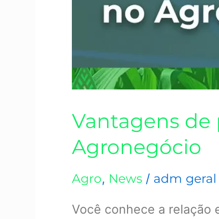
Vantagens de p
Agronegócio
Agro
,
News
/
adm geral
Você conhece a relação e